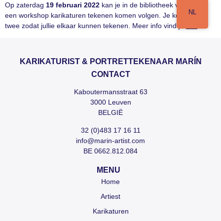
Op zaterdag
19 februari 2022
kan je in de bibliotheek van Reet
NL
een workshop karikaturen tekenen komen volgen. Je komt met
twee zodat jullie elkaar kunnen tekenen. Meer info vind je
hier
.
KARIKATURIST & PORTRETTEKENAAR MARÍN
CONTACT
Kaboutermansstraat 63
3000 Leuven
BELGIË
32 (0)483 17 16 11
info@marin-artist.com
BE 0662.812.084
MENU
Home
Artiest
Karikaturen