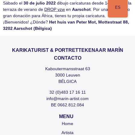
Sábado el
30 de julio 2022
dibujo caricaturas desde 14h-18h en la
ES
terraza de verano de
DROP vzw
en
Aarschot
. Por una pequeña o
gran donación para África, tienes tu propia caricatura.
¡Bienvenidos! ¿Dónde?
Het huis van Peter Mot, Mottestraat 88,
3202 Aarschot (Bélgica)
KARIKATURIST & PORTRETTEKENAAR MARÍN
CONTACTO
Kaboutermansstraat 63
3000 Leuven
BÉLGICA
32 (0)483 17 16 11
info@marin-artist.com
BE 0662.812.084
MENU
Home
Artista